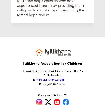
İyilikhane helps children who have
experienced trauma by providing them
with psychosocial support, enabling them
to find hope and re...
Iyilikhane Association for Children
Hirka-i Serif District, Eski Alipasa Street, No:20 -
Fatih/Istanbul
E:
iyilik@iyilikhane.org.tr
T: +90 (212) 807 07 09
Paylaş ve İyilik Elçisi Ol