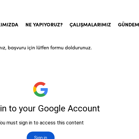
IMIZDA
NE YAPIYORUZ?
ÇALIŞMALARIMIZ
GÜNDE
yemiz
Çocuk Sponsorluğu
ız, başvuru için lütfen formu doldurunuz.
, İlke ve Değerlerimiz
Sosyal Hizmet ve Yardımlar
tim Kurulu
Acil Yardımlar
msal Belgeler
Kurban
nda İyilikhane
Kalıcı Eserler
a Sorulan Sorular
Sosyal Faaliyetler
Gönüllülere Yönelik Etkinlikler
Psikososyal Destek Çalışmaları