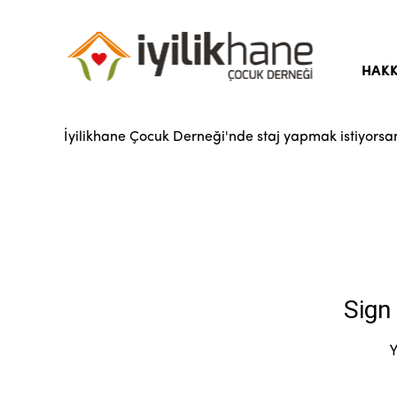
HAKK
Hika
İyilikhane Çocuk Derneği'nde staj yapmak istiyorsan
Amaç
Yöne
Kuru
Bası
Sıkç