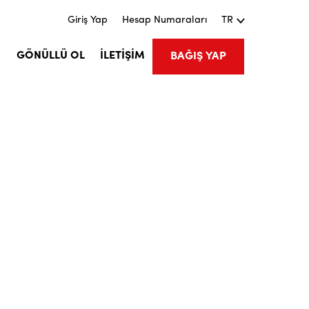
Giriş Yap
Hesap Numaraları
TR
M
GÖNÜLLÜ OL
İLETİŞİM
BAĞIŞ YAP