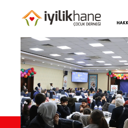
HAKK
Hika
Amaç
Yöne
Kuru
Bası
Sıkç