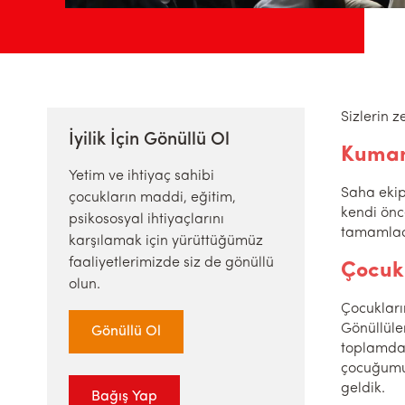
Sizlerin z
İyilik İçin Gönüllü Ol
Kumany
Yetim ve ihtiyaç sahibi
Saha ekip
çocukların maddi, eğitim,
kendi önc
psikososyal ihtiyaçlarını
tamamladık
karşılamak için yürüttüğümüz
faaliyetlerimizde siz de gönüllü
Çocukl
olun.
Çocukları
Gönüllüle
Gönüllü Ol
toplamda 
çocuğumuz
geldik.
Bağış Yap