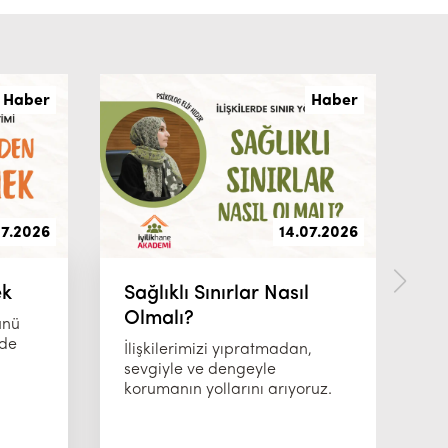
Haber
Haber
07.2026
14.07.2026
ek
Sağlıklı Sınırlar Nasıl
İ
Olmalı?
K
ünü
nde
İlişkilerimizi yıpratmadan,
İy
i
sevgiyle ve dengeyle
ço
korumanın yollarını arıyoruz.
do
sü
ge