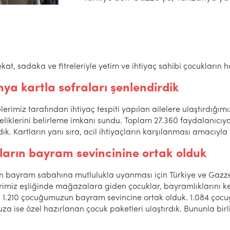
ekat, sadaka ve fitreleriyle yetim ve ihtiyaç sahibi çocukların
a kartla sofraları şenlendirdik
lerimiz tarafından ihtiyaç tespiti yapılan ailelere ulaştırdığ
eliklerini belirleme imkanı sundu. Toplam 27.360 faydalanıcıy
. Kartların yanı sıra, acil ihtiyaçların karşılanması amacıyla 
arın bayram sevincinine ortak olduk
n bayram sabahına mutlulukla uyanması için Türkiye ve Gazze’
rimiz eşliğinde mağazalara giden çocuklar, bayramlıklarını ke
1.210 çocuğumuzun bayram sevincine ortak olduk. 1.084 çocu
a ise özel hazırlanan çocuk paketleri ulaştırdık. Bununla bir