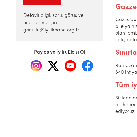
Gazze’
Detaylı bilgi, soru, görüş ve
Gazze’dek
önerileriniz için:
bile yaln
gonullu@iyilikhane.org.tr
olan temi
çalışmala
Sınırl
Paylaş ve İyilik Elçisi Ol
Ramazan’ı
840 ihtiy
Tüm iy
Sizlerin 
bir hanen
ediyoruz.