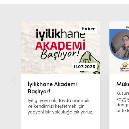
Haber
11.07.2026
İyilikhane Akademi
Müke
Başlıyor!
Kusurs
kaygı
İyiliği yaymak, fayda üretmek
denge
ve kendimizi keşfetmek için
birlik
yepyeni bir yolculuğa çıkıyoruz.