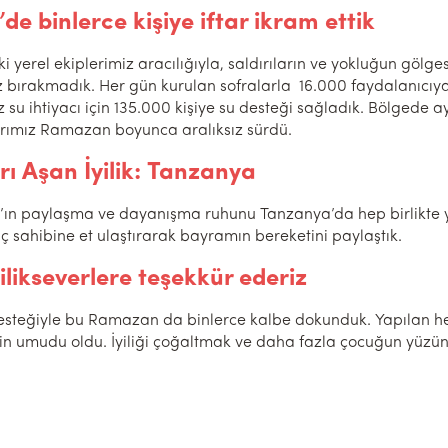
de binlerce kişiye iftar ikram ettik
i yerel ekiplerimiz aracılığıyla, saldırıların ve yokluğun göl
ız bırakmadık. Her gün kurulan sofralarla 16.000 faydalanıcıya
z su ihtiyacı için 135.000 kişiye su desteği sağladık. Bölgede 
rımız Ramazan boyunca aralıksız sürdü.
arı Aşan İyilik: Tanzanya
n paylaşma ve dayanışma ruhunu Tanzanya’da hep birlikte ya
aç sahibine et ulaştırarak bayramın bereketini paylaştık.
ilikseverlere teşekkür ederiz
desteğiyle bu Ramazan da binlerce kalbe dokunduk. Yapılan her
in umudu oldu. İyiliği çoğaltmak ve daha fazla çocuğun yüz