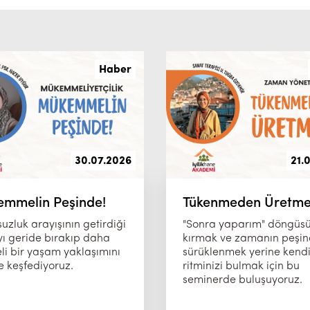
Haber
30.07.2026
21.
mmelin Peşinde!
Tükenmeden Üretm
uzluk arayışının getirdiği
"Sonra yaparım" döngüs
yı geride bırakıp daha
kırmak ve zamanın peşi
li bir yaşam yaklaşımını
sürüklenmek yerine kend
te keşfediyoruz.
ritminizi bulmak için bu
seminerde buluşuyoruz.