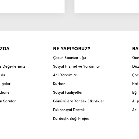
IZDA
NE YAPIYORUZ?
BA
Çocuk Sponsorluğu
Gen
ve Değerlerimiz
Sosyal Hizmet ve Yardımlar
Düz
ulu
Acil Yardımlar
Çoc
lgeler
Kurban
Nak
ikhane
Sosyal Faaliyetler
Eğit
n Sorular
Gönüllülere Yönelik Etkinlikler
Alış
Psikososyal Destek
Aci
Kardeşlik Bağı Projesi