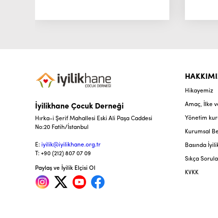
HAKKIM
Hikayemiz
Amaç, İlke 
İyilikhane Çocuk Derneği
Yönetim kur
Hırka-i Şerif Mahallesi Eski Ali Paşa Caddesi
No:20 Fatih/İstanbul
Kurumsal Be
E:
iyilik@iyilikhane.org.tr
Basında İyil
T: +90 (212) 807 07 09
Sıkça Sorula
Paylaş ve İyilik Elçisi Ol
KVKK