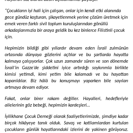
“Çocukların iyi hali için çalışan, onlar için kendi etki alanında
gece gündüz koşturan, şikayetlenmek yerine çözüm üretmek için
emek veren farklı sivil toplum kuruluşlarından gönüllü
arkadaşlarımızla bir araya geldik bu kez binlerce Filistinli çocuk
için.
Hepimizin bildiği gibi yıllardır devam eden İsrail zulmünün
ortasında dünyaya gözlerini açtılar ve bu şartlarda hayatta
kalmaya çalışıyorlar. Çok uzun zamandır süren ve son dönemde
İsrail’in Gazze’de şiddetini iyice artırdığı soykırımla birlikte
kimisi yetimdi, kimi yetim bile kalamadı ve bu hayattan
koparıldılar. Biz hâlâ bu konuşmayı yaparken bile sayıları
artmaya devam ediyor.
Fakat, onlar birer rakam değiller. Hayalleri, hedefleriyle
ailelerinin göz bebeği, hepimizin kardeşleri…
İyilikhane Çocuk Derneği olarak faaliyetlerimizde, şimdiye kadar
birçok hikâyeye tanık olduk. Savaş ve katliamlardan kurtulan
çocukların günlük hayatlarındaki izlerini de yakinen görüyoruz.