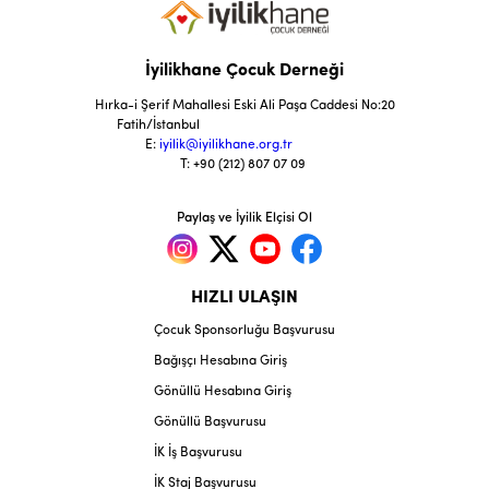
İyilikhane Çocuk Derneği
Hırka-i Şerif Mahallesi Eski Ali Paşa Caddesi No:20
Fatih/İstanbul
E:
iyilik@iyilikhane.org.tr
T: +90 (212) 807 07 09
Paylaş ve İyilik Elçisi Ol
HIZLI ULAŞIN
Çocuk Sponsorluğu Başvurusu
Bağışçı Hesabına Giriş
Gönüllü Hesabına Giriş
Gönüllü Başvurusu
İK İş Başvurusu
İK Staj Başvurusu