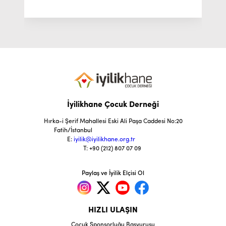
İyilikhane Çocuk Derneği
Hırka-i Şerif Mahallesi Eski Ali Paşa Caddesi No:20
Fatih/İstanbul
E:
iyilik@iyilikhane.org.tr
T: +90 (212) 807 07 09
Paylaş ve İyilik Elçisi Ol
HIZLI ULAŞIN
Çocuk Sponsorluğu Başvurusu