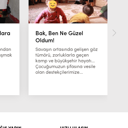
lara
Bak, Ben Ne Güzel
B
Oldum!
K
yondan
Savaşın ortasında gelişen göz
Ay
lışmak
tümörü, zorluklarla geçen
il
kamp ve büyükşehir hayatı…
Sa
Çocuğumuzun şifasına vesile
tü
olan destekçilerimize...
ok