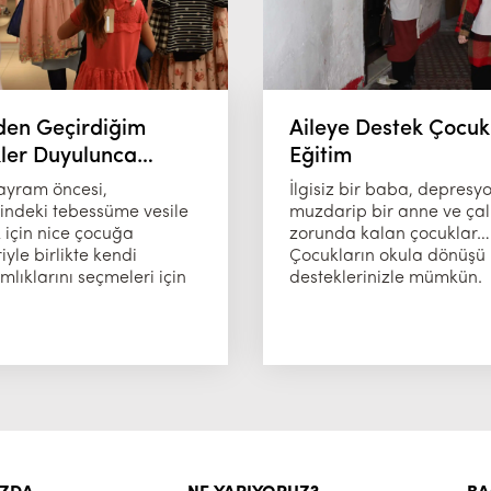
den Geçirdiğim
Aileye Destek Çocuk
kler Duyulunca…
Eğitim
ayram öncesi,
İlgisiz bir baba, depres
rindeki tebessüme vesile
muzdarip bir anne ve ça
 için nice çocuğa
zorunda kalan çocuklar…
riyle birlikte kendi
Çocukların okula dönüşü
lıklarını seçmeleri için
desteklerinizle mümkün.