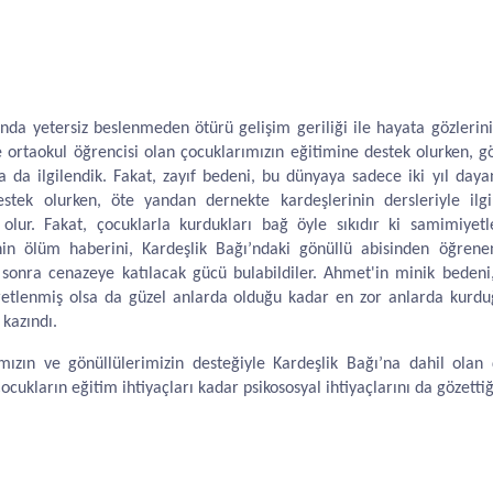
nda yetersiz beslenmeden ötürü gelişim geriliği ile hayata gözlerin
 ortaokul öğrencisi olan çocuklarımızın eğitimine destek olurken, gö
la da ilgilendik. Fakat, zayıf bedeni, bu dünyaya sadece iki yıl day
estek olurken, öte yandan dernekte kardeşlerinin dersleriyle ilg
 olur. Fakat, çocuklarla kurdukları bağ öyle sıkıdır ki samimiyetle
nin ölüm haberini, Kardeşlik Bağı’ndaki gönüllü abisinden öğrene
n sonra cenazeye katılacak gücü bulabildiler. Ahmet'in minik bede
aretlenmiş olsa da güzel anlarda olduğu kadar en zor anlarda kurd
kazındı.
ımızın ve gönüllülerimizin desteğiyle Kardeşlik Bağı’na dahil ol
ocukların eğitim ihtiyaçları kadar psikososyal ihtiyaçlarını da gözetti