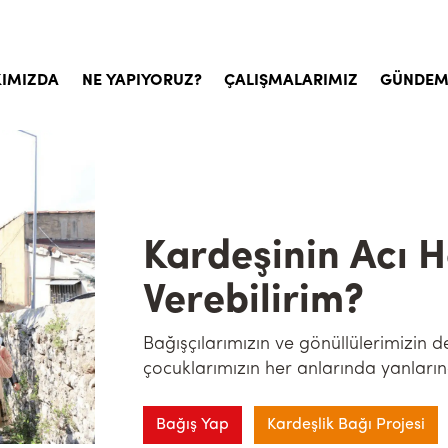
IMIZDA
NE YAPIYORUZ?
ÇALIŞMALARIMIZ
GÜNDE
yemiz
Çocuk Sponsorluğu
, İlke ve Değerlerimiz
Sosyal Hizmet ve Yardımlar
tim Kurulu
Acil Yardımlar
Kardeşinin Acı H
msal Belgeler
Kurban
Verebilirim?
nda İyilikhane
Kalıcı Eserler
a Sorulan Sorular
Sosyal Faaliyetler
Bağışçılarımızın ve gönüllülerimizin d
çocuklarımızın her anlarında yanlar
Gönüllülere Yönelik Etkinlikler
Bağış Yap
Kardeşlik Bağı Projesi
Psikososyal Destek Çalışmaları