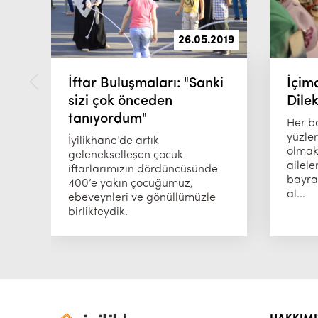
26.05.2019
İftar Buluşmaları: "Sanki
İçim
sizi çok önceden
Dile
tanıyordum"
Her b
yüzle
İyilikhane’de artık
olmak
gelenekselleşen çocuk
ailele
iftarlarımızın dördüncüsünde
bayram
400’e yakın çocuğumuz,
al...
ebeveynleri ve gönüllümüzle
birlikteydik.