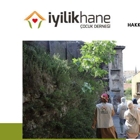
HAKK
Hika
Amaç
Yöne
Kuru
Bası
Sıkç