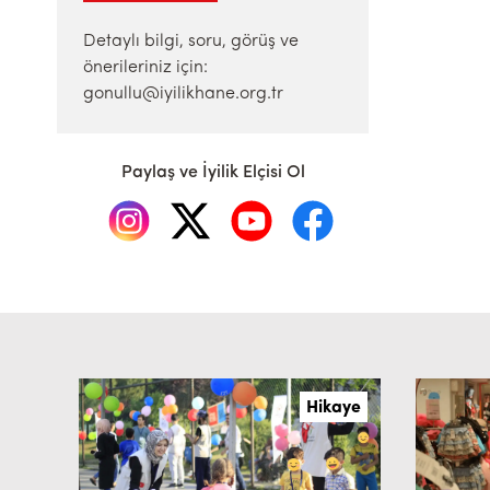
Detaylı bilgi, soru, görüş ve
önerileriniz için:
gonullu@iyilikhane.org.tr
Paylaş ve İyilik Elçisi Ol
Hikaye