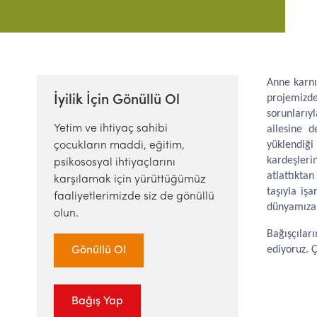
Anne karnı
projemizde
İyilik İçin Gönüllü Ol
sorunlarıy
Yetim ve ihtiyaç sahibi
ailesine d
yüklendiği
çocukların maddi, eğitim,
kardeşleri
psikososyal ihtiyaçlarını
atlattıkta
karşılamak için yürüttüğümüz
taşıyla iş
faaliyetlerimizde siz de gönüllü
dünyamıza 
olun.
Bağışçılar
ediyoruz. Ç
Gönüllü Ol
Bağış Yap