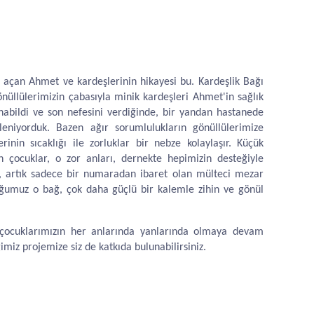
i açan Ahmet ve kardeşlerinin hikayesi bu. Kardeşlik Bağı
nüllülerimizin çabasıyla minik kardeşleri Ahmet'in sağlık
anabildi ve son nefesini verdiğinde, bir yandan hastanede
ileniyorduk. Bazen ağır sorumlulukların gönüllülerimize
rinin sıcaklığı ile zorluklar bir nebze kolaylaşır. Küçük
n çocuklar, o zor anları, dernekte hepimizin desteğiyle
ni, artık sadece bir numaradan ibaret olan mülteci mezar
uğumuz o bağ, çok daha güçlü bir kalemle zihin ve gönül
an çocuklarımızın her anlarında yanlarında olmaya devam
ğimiz projemize siz de katkıda bulunabilirsiniz.