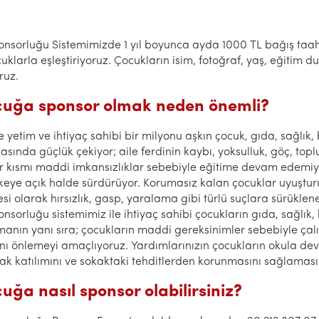
nsorluğu Sistemimizde 1 yıl boyunca ayda 1000 TL bağış taah
uklarla eşleştiriyoruz. Çocukların isim, fotoğraf, yaş, eğitim d
ruz.
ocuğa sponsor olmak neden önemli?
yetim ve ihtiyaç sahibi bir milyonu aşkın çocuk, gıda, sağlık, 
asında güçlük çekiyor; aile ferdinin kaybı, yoksulluk, göç, to
Bir kısmı maddi imkansızlıklar sebebiyle eğitime devam edem
likeye açık halde sürdürüyor. Korumasız kalan çocuklar uyuşturu
esi olarak hırsızlık, gasp, yaralama gibi türlü suçlara sürüklene
nsorluğu sistemimiz ile ihtiyaç sahibi çocukların gıda, sağlık,
manın yanı sıra; çocukların maddi gereksinimler sebebiyle çal
ı önlemeyi amaçlıyoruz. Yardımlarınızın çocukların okula devaml
rak katılımını ve sokaktaki tehditlerden korunmasını sağlaması
cuğa nasıl sponsor olabilirsiniz?