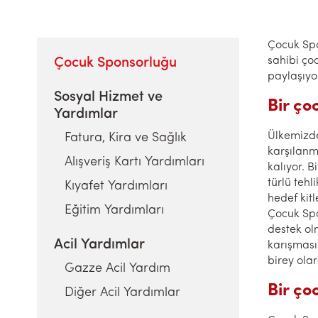
Çocuk Spo
sahibi çoc
Çocuk Sponsorluğu
paylaşıyo
Sosyal Hizmet ve
Bir ç
Yardımlar
Ülkemizde 
Fatura, Kira ve Sağlık
karşılanm
Alışveriş Kartı Yardımları
kalıyor. 
türlü teh
Kıyafet Yardımları
hedef kitl
Eğitim Yardımları
Çocuk Spo
destek ol
Acil Yardımlar
karışmasın
birey ola
Gazze Acil Yardım
Bir ço
Diğer Acil Yardımlar