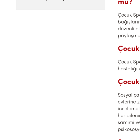
mü?
Çocuk Spo
bağışları
düzenli o
paylaşmam
Çocuk 
Çocuk Spo
hastalığı 
Çocuk 
Sosyal ça
evlerine 
incelemel
her aileni
samimi ve 
psikososya