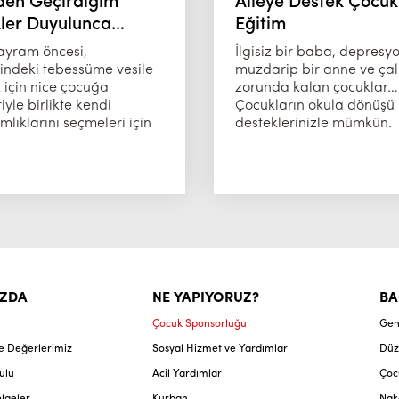
den Geçirdiğim
Aileye Destek Çocuk
kler Duyulunca…
Eğitim
ayram öncesi,
İlgisiz bir baba, depres
rindeki tebessüme vesile
muzdarip bir anne ve ça
 için nice çocuğa
zorunda kalan çocuklar…
riyle birlikte kendi
Çocukların okula dönüşü
lıklarını seçmeleri için
desteklerinizle mümkün.
IZDA
NE YAPIYORUZ?
BA
Çocuk Sponsorluğu
Gen
ve Değerlerimiz
Sosyal Hizmet ve Yardımlar
Düz
ulu
Acil Yardımlar
Çoc
lgeler
Kurban
Nak