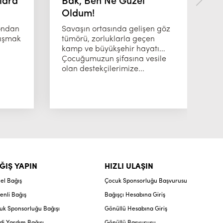
lara
Bak, Ben Ne Güzel
B
Oldum!
K
yondan
Savaşın ortasında gelişen göz
Ay
lışmak
tümörü, zorluklarla geçen
il
kamp ve büyükşehir hayatı…
Sa
Çocuğumuzun şifasına vesile
tü
olan destekçilerimize...
ok
ĞIŞ YAPIN
HIZLI ULAŞIN
el Bağış
Çocuk Sponsorluğu Başvurusu
enli Bağış
Bağışçı Hesabına Giriş
uk Sponsorluğu Bağışı
Gönüllü Hesabına Giriş
di Yardım Bağışı
Gönüllü Başvurusu