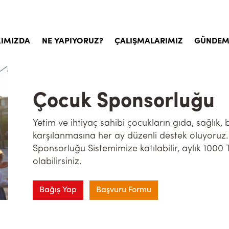
IMIZDA
NE YAPIYORUZ?
ÇALIŞMALARIMIZ
GÜNDE
yemiz
Çocuk Sponsorluğu
, İlke ve Değerlerimiz
Sosyal Hizmet ve Yardımlar
Çocuk Sponsorluğu
tim Kurulu
Acil Yardımlar
Yetim ve ihtiyaç sahibi çocukların gıda, sağlık, 
msal Belgeler
Kurban
karşılanmasına her ay düzenli destek oluyoru
Sponsorluğu Sistemimize katılabilir, aylık 1000
nda İyilikhane
Kalıcı Eserler
olabilirsiniz.
a Sorulan Sorular
Sosyal Faaliyetler
Bağış Yap
Başvuru Formu
Gönüllülere Yönelik Etkinlikler
Psikososyal Destek Çalışmaları