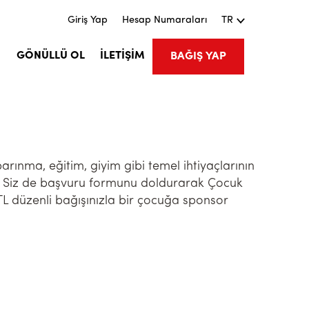
Giriş Yap
Hesap Numaraları
TR
M
GÖNÜLLÜ OL
İLETİŞİM
BAĞIŞ YAP
barınma, eğitim, giyim gibi temel ihtiyaçlarının
z. Siz de başvuru formunu doldurarak Çocuk
 TL düzenli bağışınızla bir çocuğa sponsor