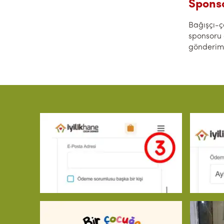
Sponso
Bağışçı-ç
sponsoru o
gönderimin