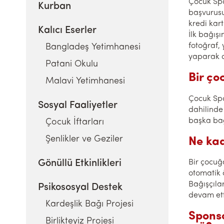
Çocuk Spo
Kurban
başvurusu
kredi kart
Kalıcı Eserler
İlk bağışı
fotoğraf, 
Bangladeş Yetimhanesi
yaparak de
Patani Okulu
Bir ço
Malavi Yetimhanesi
Çocuk Spo
Sosyal Faaliyetler
dahilinde
başka bağ
Çocuk İftarları
Şenlikler ve Geziler
Ne kad
Gönüllü Etkinlikleri
Bir çocuğa
otomatik 
Bağışçıla
Psikososyal Destek
devam ett
Kardeşlik Bağı Projesi
Spons
Birlikteyiz Projesi