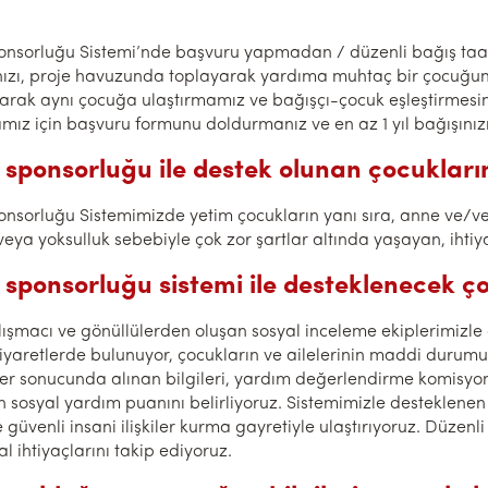
nsorluğu Sistemi’nde başvuru yapmadan / düzenli bağış taah
nızı, proje havuzunda toplayarak yardıma muhtaç bir çocuğun 
larak aynı çocuğa ulaştırmamız ve bağışçı-çocuk eşleştirmesini
ız için başvuru formunu doldurmanız ve en az 1 yıl bağışını
sponsorluğu ile destek olunan çocukları
nsorluğu Sistemimizde yetim çocukların yanı sıra, anne ve/ve
veya yoksulluk sebebiyle çok zor şartlar altında yaşayan, ihtiy
sponsorluğu sistemi ile desteklenecek ço
lışmacı ve gönüllülerden oluşan sosyal inceleme ekiplerimizle 
ziyaretlerde bulunuyor, çocukların ve ailelerinin maddi durum
er sonucunda alınan bilgileri, yardım değerlendirme komisyon
n sosyal yardım puanını belirliyoruz. Sistemimizle desteklenen ç
güvenli insani ilişkiler kurma gayretiyle ulaştırıyoruz. Düzenli
l ihtiyaçlarını takip ediyoruz.