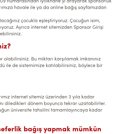
09 numarasından İyilikhane’yi arayarak sponsorluk
ımıza havale ile ya da online bağış sayfamızdan
olacağınız çocukla eşleştiriyoruz. Çocuğun isim,
rıyoruz. Ayrıca internet sitemizden Sponsor Girişi
bilirsiniz.
niz?
olabilirsiniz. Bu miktarı karşılamak imkanınız
 ile de sistemimize katılabilirsiniz, böylece bir
rımız internet sitemiz üzerinden 3 yıla kadar
ı diledikleri dönem boyunca tekrar uzatabilirler.
cuğun üniversite tahsilini tamamlayıncaya kadar
 seferlik bağış yapmak mümkün