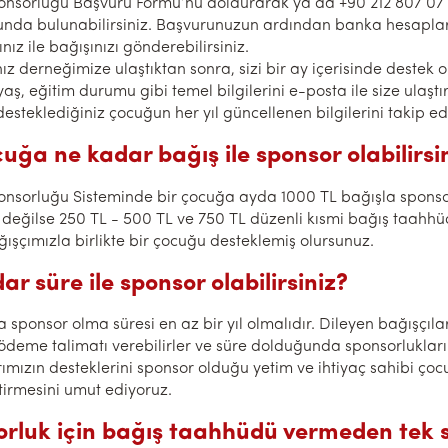
nsorluğu Başvuru Formu’nu doldurarak ya da +90 212 807 07 
nda bulunabilirsiniz. Başvurunuzun ardından banka hesaplar
ınız ile bağışınızı gönderebilirsiniz.
nız derneğimize ulaştıktan sonra, sizi bir ay içerisinde destek 
yaş, eğitim durumu gibi temel bilgilerini e-posta ile size ulaştı
steklediğiniz çocuğun her yıl güncellenen bilgilerini takip ede
cuğa ne kadar bağış ile sponsor olabilirsi
nsorluğu Sisteminde bir çocuğa ayda 1000 TL bağışla sponsor 
 değilse 250 TL - 500 TL ve 750 TL düzenli kısmi bağış taahhüdü
ışçımızla birlikte bir çocuğu desteklemiş olursunuz.
ar süre ile sponsor olabilirsiniz?
 sponsor olma süresi en az bir yıl olmalıdır. Dileyen bağışçıla
ödeme talimatı verebilirler ve süre dolduğunda sponsorlukların
rımızın desteklerini sponsor olduğu yetim ve ihtiyaç sahibi ço
irmesini umut ediyoruz.
orluk için bağış taahhüdü vermeden tek