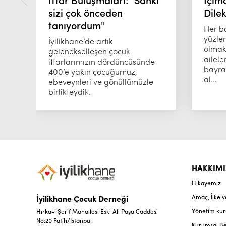
İftar Buluşmaları: "Sanki
İçim
sizi çok önceden
Dile
tanıyordum"
Her b
yüzle
İyilikhane’de artık
olmak
gelenekselleşen çocuk
ailele
iftarlarımızın dördüncüsünde
bayram
400’e yakın çocuğumuz,
al...
ebeveynleri ve gönüllümüzle
birlikteydik.
HAKKIM
Hikayemiz
Amaç, İlke 
İyilikhane Çocuk Derneği
Yönetim kur
Hırka-i Şerif Mahallesi Eski Ali Paşa Caddesi
No:20 Fatih/İstanbul
Kurumsal Be