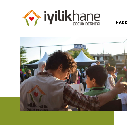
HAKK
Hika
Amaç
Yöne
Kuru
Bası
Sıkç